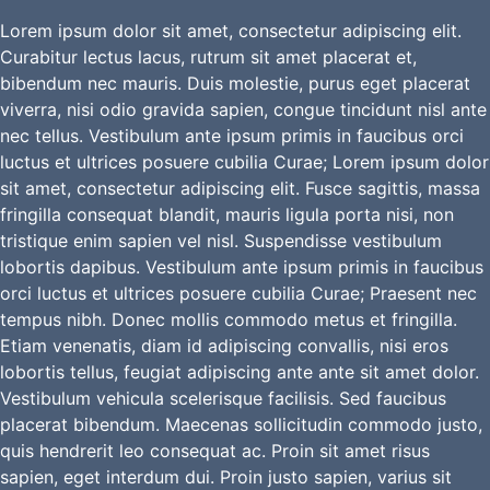
Lorem ipsum dolor sit amet, consectetur adipiscing elit.
Curabitur lectus lacus, rutrum sit amet placerat et,
bibendum nec mauris. Duis molestie, purus eget placerat
viverra, nisi odio gravida sapien, congue tincidunt nisl ante
nec tellus. Vestibulum ante ipsum primis in faucibus orci
luctus et ultrices posuere cubilia Curae; Lorem ipsum dolor
sit amet, consectetur adipiscing elit. Fusce sagittis, massa
fringilla consequat blandit, mauris ligula porta nisi, non
tristique enim sapien vel nisl. Suspendisse vestibulum
lobortis dapibus. Vestibulum ante ipsum primis in faucibus
orci luctus et ultrices posuere cubilia Curae; Praesent nec
tempus nibh. Donec mollis commodo metus et fringilla.
Etiam venenatis, diam id adipiscing convallis, nisi eros
lobortis tellus, feugiat adipiscing ante ante sit amet dolor.
Vestibulum vehicula scelerisque facilisis. Sed faucibus
placerat bibendum. Maecenas sollicitudin commodo justo,
quis hendrerit leo consequat ac. Proin sit amet risus
sapien, eget interdum dui. Proin justo sapien, varius sit