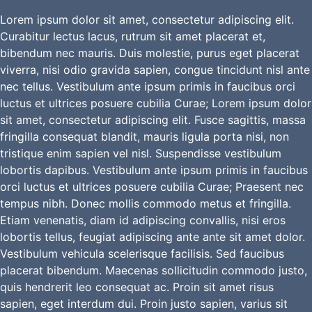
Lorem ipsum dolor sit amet, consectetur adipiscing elit.
Curabitur lectus lacus, rutrum sit amet placerat et,
bibendum nec mauris. Duis molestie, purus eget placerat
viverra, nisi odio gravida sapien, congue tincidunt nisl ante
nec tellus. Vestibulum ante ipsum primis in faucibus orci
luctus et ultrices posuere cubilia Curae; Lorem ipsum dolor
sit amet, consectetur adipiscing elit. Fusce sagittis, massa
fringilla consequat blandit, mauris ligula porta nisi, non
tristique enim sapien vel nisl. Suspendisse vestibulum
lobortis dapibus. Vestibulum ante ipsum primis in faucibus
orci luctus et ultrices posuere cubilia Curae; Praesent nec
tempus nibh. Donec mollis commodo metus et fringilla.
Etiam venenatis, diam id adipiscing convallis, nisi eros
lobortis tellus, feugiat adipiscing ante ante sit amet dolor.
Vestibulum vehicula scelerisque facilisis. Sed faucibus
placerat bibendum. Maecenas sollicitudin commodo justo,
quis hendrerit leo consequat ac. Proin sit amet risus
sapien, eget interdum dui. Proin justo sapien, varius sit